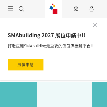
跳
過
目
搜
ZH
錄
尋
SMAbuilding 2027 展位申請中!!
打造亞洲SMAbuilding最重要的價值供應鏈平台!!
2027年4月21至23日

台灣，台北
打造亞洲新世代建
展位申請
築與居住環境最具
價值的供應鏈平台