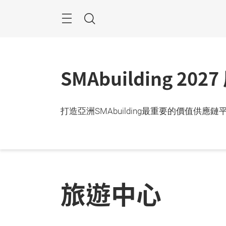
跳
過
目
搜
錄
尋
SMAbuilding 20
打造亞洲SMAbuilding最重要的價值供應鏈平
旅遊中心