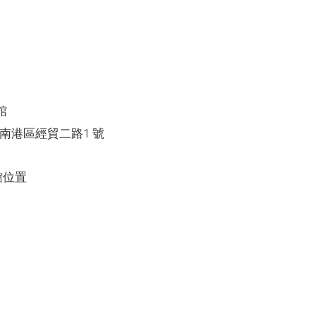
館
8 南港區經貿二路1 號
館位置